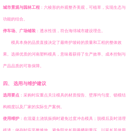
城市景观与园林工程
：六棱形的外观整齐美观，可植草，实现生态与
功能的结合。
停车场、广场铺装
：透水性强，符合海绵城市建设理念。
模具本身的品质直接决定了最终护坡砖的质量和工程的整体效
果。选择优质的河南塑料模具，意味着获得了生产效率、成本控制与
产品品质的可靠保障。
四、 选用与维护建议
选用要点
：采购时应重点关注模具的材质报告、壁厚均匀度、锁模结
构精度以及厂家的实际生产案例。
使用维护
：在混凝土浇筑振捣时避免过度冲击模具；脱模后及时清理
残渣；储存时应平整堆放，避免阳光长期暴晒和重压，以延长其使用