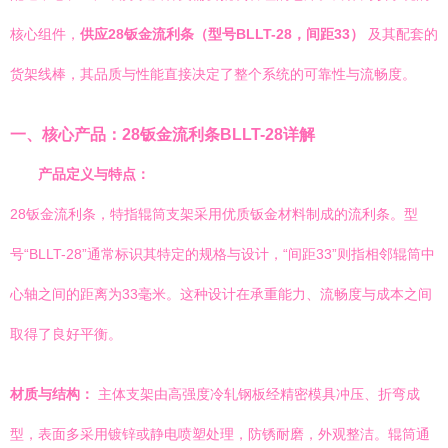
核心组件，
供应28钣金流利条（型号BLLT-28，间距33）
及其配套的
货架线棒，其品质与性能直接决定了整个系统的可靠性与流畅度。
一、核心产品：28钣金流利条BLLT-28详解
产品定义与特点：
28钣金流利条，特指辊筒支架采用优质钣金材料制成的流利条。型
号“BLLT-28”通常标识其特定的规格与设计，“间距33”则指相邻辊筒中
心轴之间的距离为33毫米。这种设计在承重能力、流畅度与成本之间
取得了良好平衡。
材质与结构：
主体支架由高强度冷轧钢板经精密模具冲压、折弯成
型，表面多采用镀锌或静电喷塑处理，防锈耐磨，外观整洁。辊筒通