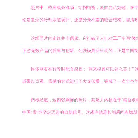
照片中，模具线条流畅，结构精密，表面光洁如镜，在
论是复杂的冷却水道设计，还是分毫不差的咬合结构，都清
这组照片的走红并非偶然。它打破了人们对工厂车间“傻
下游无数产品的质量与创新。劲强模具所呈现的，正是中国
许多网友在转发时配文感叹：“原来模具可以这么美！”“
成果以直观、震撼的方式进行了大众传播，完成了一次出色
归根结底，这四张刷屏的照片，其魅力内核在于“精益求精
中国“质”造坚定迈进的自信信号。这或许就是其能瞬间点燃